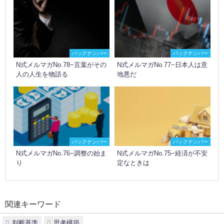
バックナンバー
バックナンバー
N式メルマガNo.78−言葉がその
N式メルマガNo.77−日本人は意
人の人生を物語る
地悪だ
バックナンバー
バックナンバー
N式メルマガNo.76−調整の始ま
N式メルマガNo.75−経済が不安
り
定なときは
関連キーワード
判断基準
思考構築