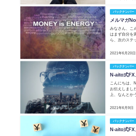
バックナンバー
メルマガNo
みなさん、こん
はまず自分を
ら、次のステ
笑 こんなこと
2021年6月20日
バックナンバー
N-aito式F
こんにちは、N
お伝えしまし
上、なんとか
です。赤ちゃん
2021年6月9日
バックナンバー
N-aito式F