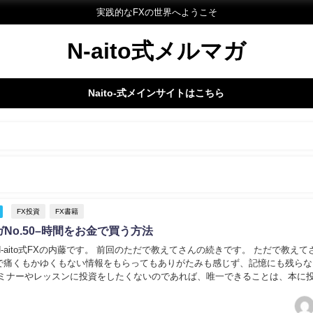
実践的なFXの世界へようこそ
N-aito式メルマガ
Naito-式メインサイトはこちら
FX投資
FX書籍
No.50–時間をお金で買う方法
-aito式FXの内藤です。 前回のただで教えてさんの続きです。 ただで教えて
で痛くもかゆくもない情報をもらってもありがたみも感じず、記憶にも残らな
セミナーやレッスンに投資をしたくないのであれば、唯一できることは、本に
です。 本というのは、他の人の人生を...