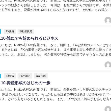
にちは。N-aito式FXの内藤です。 前回は、会社設立の事業に不動産がおす
ヘッジの観点からお話ししました。 今回は、お金の面からのお話です。 不動
でも所有すると、資産が増えるのはもちろんなのですが、その他にもお得なこ
不動産投資を例に話していますが、も...
FX投資
不動産投資
.16-誰にでも始められるビジネス
にちは。N-aito式FXの内藤です。 さて、前回は、FXを活動のメインにはす
するときには、FXの事業内容は伏せたまま、違う事業を表に全面的に持って
ように。と、お話ししました。 何か趣味や特技から起業できそうなものがあ
として始めれば良いと思います。 ...
FX投資
FXで稼ぐ
資産形成
.10-資産形成のはじめの一歩
にちは。N-aito式FXの内藤です。 前回は、自分を満たした後の次のステッ
。 家計のお話ということで、もしかしたら読者の中にはあまりかかわらずパ
きり。という方もいるかもしれません。 また、FXの投資に興味がおありな方
ントするまでもないかもしれません...