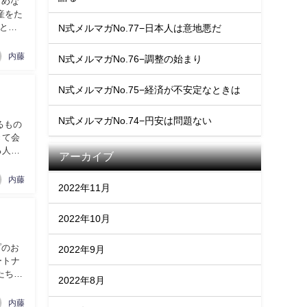
すめな
産をた
とが
N式メルマガNo.77−日本人は意地悪だ
内藤
N式メルマガNo.76−調整の始まり
N式メルマガNo.75−経済が不安定なときは
N式メルマガNo.74−円安は問題ない
るもの
きて会
る人は
アーカイブ
内藤
2022年11月
2022年10月
プのお
2022年9月
ートナ
たちな
2022年8月
内藤