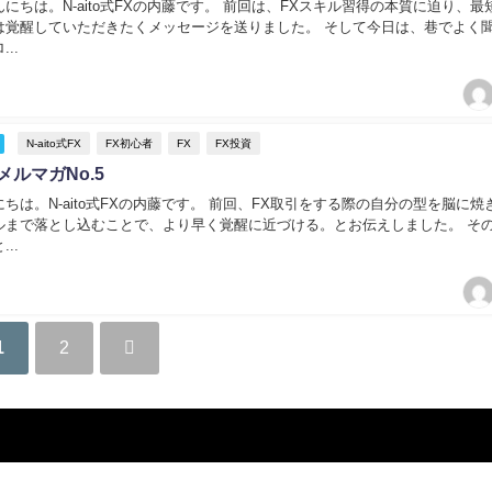
にちは。N-aito式FXの内藤です。 前回は、FXスキル習得の本質に迫り、最
は覚醒していただきたくメッセージを送りました。 そして今日は、巷でよく
..
N-aito式FX
FX初心者
FX
FX投資
XメルマガNo.5
ちは。N-aito式FXの内藤です。 前回、FX取引をする際の自分の型を脳に焼
ルまで落とし込むことで、より早く覚醒に近づける。とお伝えしました。 そ
..
1
2