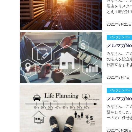
みなさん、こん
理由をリスク
とえ１軒だけ
起こります。 
2021年8月21日
バックナンバー
メルマガNo
みなさん、こん
の法人を設立
社設立をする
それをビジネス
2021年8月7日
バックナンバー
メルマガNo
みなさん、こん
話をしました
ーの方に任せ
ので、私がコメ
2021年6月26日