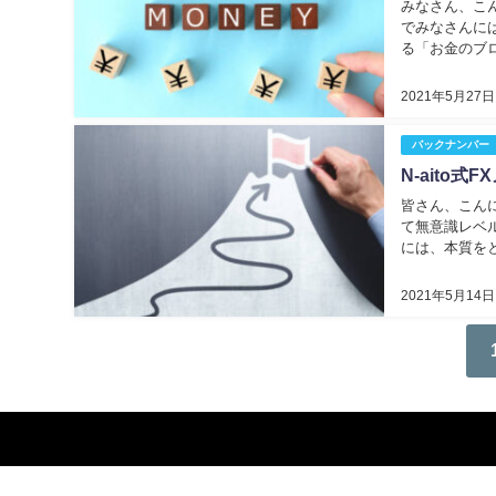
みなさん、こん
でみなさんに
る「お金のブロ.
2021年5月27日
バックナンバー
N-aito式F
皆さん、こんに
て無意識レベ
には、本質をと.
2021年5月14日