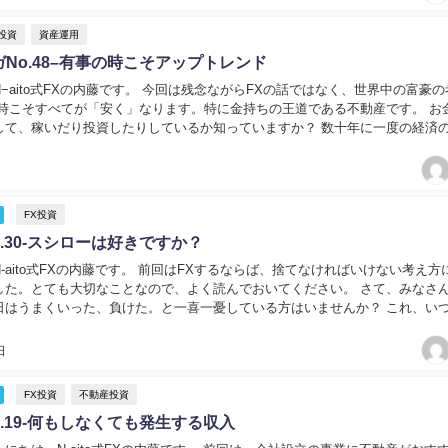
X投資
資産運用
No.48–有事の時こそアップトレンド
−aito式FXの内藤です。 今回は残念ながらFXの話ではなく、世界中の富豪の
の時こそすべてが「安く」なります。特に金持ちの王道である不動産です。 お
して、稼いだり投資したりしているか知っていますか？ 数十年に一度の経済
です。そこが富豪がさらに金持ちに...
FX投資
.30-スシローは好きですか？
-aito式FXの内藤です。 前回はFXするならば、捨てなければいけない考え方
した。とても大切なことなので、よく読んでおいてください。 さて、みなさ
日はうまくいった、負けた。と一喜一憂している方はいませんか？ これ、い
いいと伝えていると思います。 な...
日
FX投資
不動産投資
.19-何もしなくても発生する収入