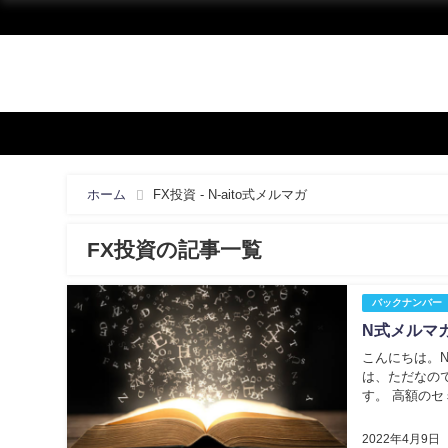
ホーム
FX投資 - N-aito式メルマガ
FX投資の記事一覧
バックナンバー
N式メルマガ
こんにちは。N
は、ただなの
す。 高額の
するということ
2022年4月9日