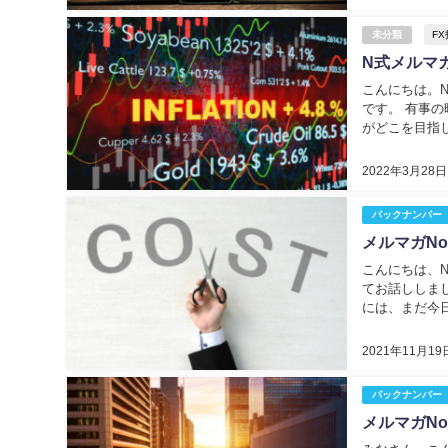
未分類
F
N式メルマガ
こんにちは。N
です。 有事
がどこを目指
を狙っているの
2022年3月28日
バックナンバー
メルマガNo
こんにちは、N
てお話ししま
には、まだ今
はやめたほうが
2021年11月19
バックナンバー
メルマガNo