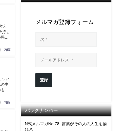
メルマガ登録フォーム
考え
金持ち
の悪化
内藤
につい
登録
んの中
つも私
内藤
バックナンバー
N式メルマガNo.78−言葉がその人の人生を物
語る