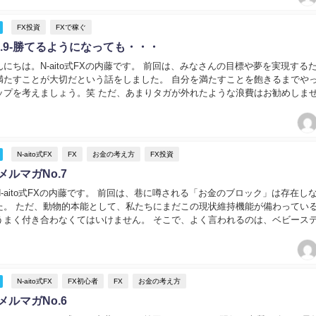
FX投資
FXで稼ぐ
.9-勝てるようになっても・・・
にちは。N-aito式FXの内藤です。 前回は、みなさんの目標や夢を実現する
満たすことが大切だという話をしました。 自分を満たすことを飽きるまでや
ップを考えましょう。笑 ただ、あまりタガが外れたような浪費はお勧めしま
を言うと気持ちが冷めてしまうかもしれ...
N-aito式FX
FX
お金の考え方
FX投資
XメルマガNo.7
-aito式FXの内藤です。 前回は、巷に噂される「お金のブロック」は存在し
た。 ただ、動物的本能として、私たちにまだこの現状維持機能が備わってい
うまく付き合わなくてはいけません。 そこで、よく言われるのは、ベビース
の成長のようなゆっくりとしたペースで...
N-aito式FX
FX初心者
FX
お金の考え方
XメルマガNo.6