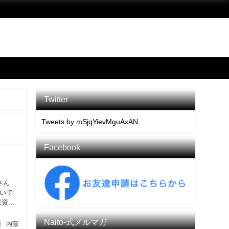
Twitter
Tweets by mSjqYievMguAxAN
Facebook
さん
いで
投資を
Naito-式メルマガ
内藤