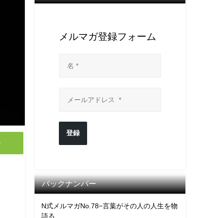
メルマガ登録フォーム
登録
y
バックナンバー
N式メルマガNo.78−言葉がその人の人生を物
語る