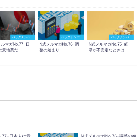
バックナンバー
バックナンバー
バックナンバー
ルマガNo.77−日
N式メルマガNo.76−調
N式メルマガNo.75−経
は意地悪だ
整の始まり
済が不安定なときは
.77−日本人は意
N式メルマガNo.76−調整の