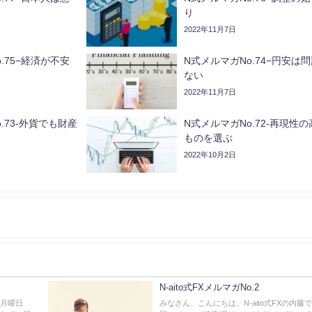
り
2022年11月7日
.75−経済が不安
N式メルマガNo.74−円安は
ない
2022年11月7日
.73-外貨でも財産
N式メルマガNo.72-再現性の
ものを選ぶ
2022年10月2日
N-aito式FXメルマガNo.2
の月曜日
みなさん、こんにちは。N-aito式FXの内藤で