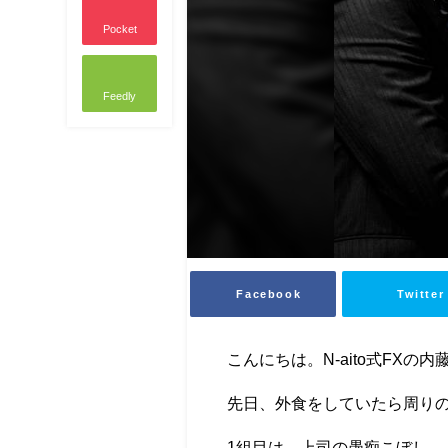
Pocket
Feedly
Facebook
Twitter
こんにちは。N-aito式FXの内
先日、外食をしていたら周り
1組目は、上司の愚痴こぼし。