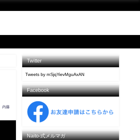
Twitter
Tweets by mSjqYievMguAxAN
Facebook
内藤
Naito-式メルマガ