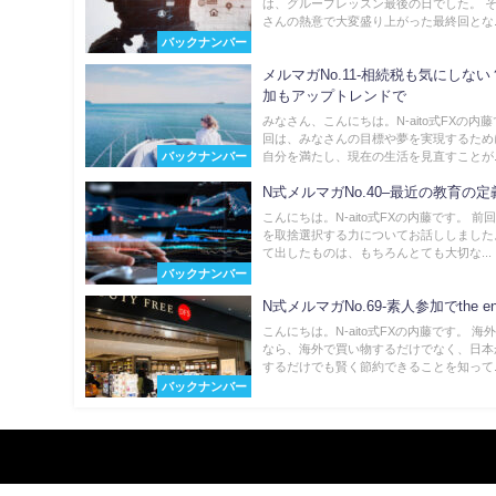
は、グループレッスン最後の日でした。 
さんの熱意で大変盛り上がった最終回とな..
バックナンバー
メルマガNo.11-相続税も気にしな
加もアップトレンドで
みなさん、こんにちは。N-aito式FXの内藤
回は、みなさんの目標や夢を実現するため
バックナンバー
自分を満たし、現在の生活を見直すことが..
N式メルマガNo.40–最近の教育の
こんにちは。N-aito式FXの内藤です。 前
を取捨選択する力についてお話ししました
て出したものは、もちろんとても大切な...
バックナンバー
N式メルマガNo.69-素人参加でthe e
こんにちは。N-aito式FXの内藤です。 海
なら、海外で買い物するだけでなく、日本
するだけでも賢く節約できることを知って..
バックナンバー