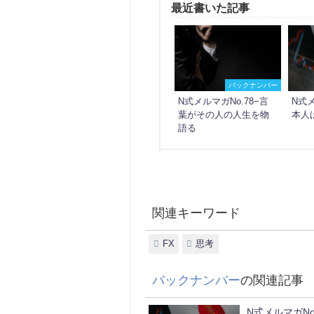
最近書いた記事
バックナンバー
N式メルマガNo.78−言
N式メ
葉がその人の人生を物
本人
語る
関連キーワード
FX
思考
バックナンバー
の関連記事
N式メルマガNo