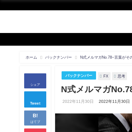
ホーム
バックナンバー
N式メルマガNo.78−言葉が
バックナンバー
FX
思考
シェア
N式メルマガNo.
2022年11月30日
2022年11月30日
Tweet
B!
はてブ