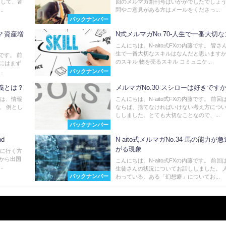
そして、皆
回のメルマガ創刊号はいかがでしたでしょう
.
問やご意見がある方はメールをくださっ...
バックナンバー
い？資産増
N式メルマガNo.70-人生で一番大切
こんにちは。N-aito式FXの内藤です。 皆さ
生で一番大切なスキルはなんだと思いますか
です。 前
のスキル 物を売るスキル コミュニケ...
にはまず
バックナンバー
.
定義とは？
メルマガNo.30-スシローは好きです
回は、情報
こんにちは、N-aito式FXの内藤です。 前回
。 例とし
ならば、捨てなければいけない考え方につ
ししました。とても大切なことなので、...
バックナンバー
nd
N-aito式メルマガNo.34-馬の能力が
がる現象
外に行く方
から出国
こんにちは。N-aito式FXの内藤です。 前回
.
生徒さんの状況についてお話ししました。 
バックナンバー
わっている、ある「幻想癖」についてお...