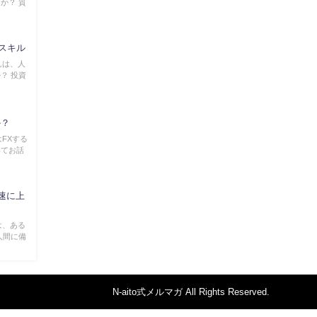
か？ 質
なスキル
んは、人
？ 投資
か？
はFXする
いてお話
急速に上
は、ある
人間に備
N-aito式メルマガ All Rights Reserved.