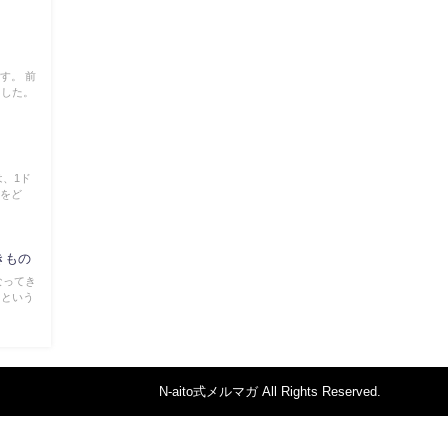
に
す。 前
ました。
は、1ド
況をど
きもの
なってき
るという
N-aito式メルマガ All Rights Reserved.