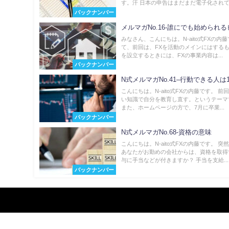
す。汗 日本の申告はまだまだ電子化されて.
バックナンバー
メルマガNo.16-誰にでも始められ
みなさん、こんにちは。N-aito式FXの内藤
て、前回は、FXを活動のメインにはする
を設立するときには、FXの事業内容は...
バックナンバー
N式メルマガNo.41–行動できる人は
こんにちは。N-aito式FXの内藤です。 前
い知識で自分を教育し直す。というテーマ
また、ホームページの方で、7月に卒業...
バックナンバー
N式メルマガNo.68-資格の意味
こんにちは。N-aito式FXの内藤です。 突
あなたがお勤めの会社からは、資格を取得
与に手当などが付きますか？ 手当を支給...
バックナンバー