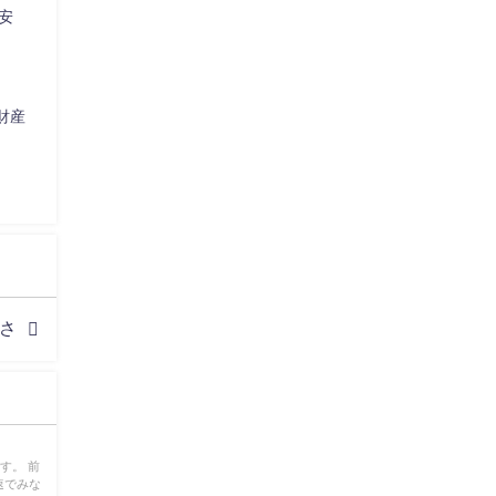
不安
財産
しさ
す。 前
速でみな