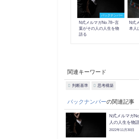
バックナンバー
N式メルマガNo.78−言
N式メ
葉がその人の人生を物
本人
語る
関連キーワード
判断基準
思考構築
バックナンバー
の関連記事
N式メルマガNo
人の人生を物
2022年11月30日