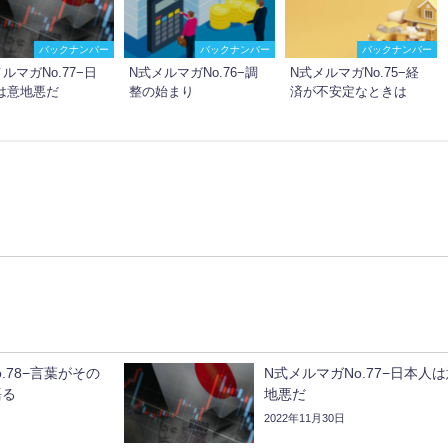
バックナンバー
バックナンバー
バックナンバー
ルマガNo.77−日
N式メルマガNo.76−調
N式メルマガNo.75−経
は意地悪だ
整の始まり
済が不安定なときは
.78−言葉がその
N式メルマガNo.77−日本人
語る
地悪だ
2022年11月30日