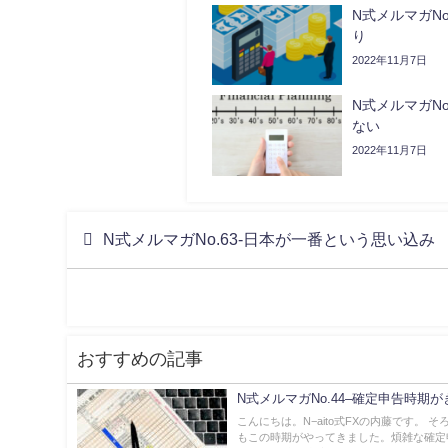
N式メルマガNo
り
2022年11月7日
N式メルマガNo
ない
2022年11月7日
N式メルマガNo.63-日本が一番という思い込み
おすすめの記事
N式メルマガNo.44–確定申告時期
こんにちは。N−aito式FXの内藤です。 
もこの時期がやってきました。煩雑な確定