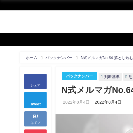
ホーム
バックナンバー
N式メルマガNo.64-落とし
バックナンバー
判断基準
思
シェア
N式メルマガNo.
2022年8月4日
2022年8月4日
Tweet
B!
はてブ