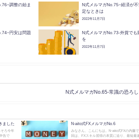
.76−調整の始ま
N式メルマガNo.75−経済が
定なときは
2022年11月7日
.74−円安は問題
N式メルマガNo.73-外貨でも
を
2022年11月7日
N式メルマガNo.65-常識の恐ろ
がきました
N-aito式FXメルマガNo.6
そろそろ今年
みなさん、こんにちは。N-aito式FXの内藤で
申告で
回は、FXスキル習得の本質に迫り、最短最