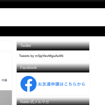
Twitter
Tweets by mSjqYievMguAxAN
Facebook
内藤
Naito-式メルマガ