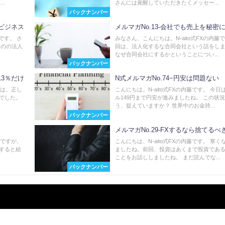
..
さんには覚醒していただきたくメッセー...
バックナンバー
るビジネス
メルマガNo.13-会社でも売上を秘密
です。 さ
みなさん、こんにちは。N-aito式FXの内藤で
ものの法人
回は、法人化するな合同会社という話をし
なぜ合同会社にするかということについ...
バックナンバー
13％だけ
N式メルマガNo.74−円安は問題ない
回は、正し
こんにちは。N-aito式FXの内藤です。 今日
でした。
ル149円まで円安が進みましたね。 この状
う、捉えていますか？ 世界中のお金持...
バックナンバー
メルマガNo.29-FXするなら捨てるべ
然ですが、
こんにちは、N-aito式FXの内藤です。 寒く
すると給
ましたね。前回、投資はあくまで投資であ
ことをお話ししましたね。 まだ読んでな...
バックナンバー