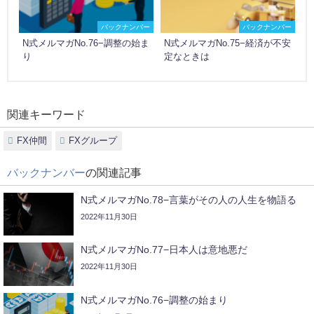
バックナンバー
バックナンバー
N式メルマガNo.76−調整の始ま
N式メルマガNo.75−経済が不安
り
定なときは
関連キーワード
FX仲間
FXグループ
バックナンバー
の関連記事
N式メルマガNo.78−言葉がその人の人生を物語る
2022年11月30日
N式メルマガNo.77−日本人は意地悪だ
2022年11月30日
N式メルマガNo.76−調整の始まり