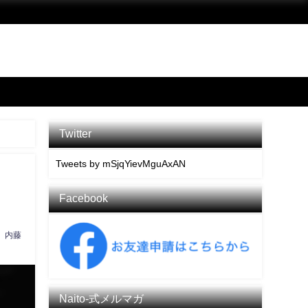
Twitter
Tweets by mSjqYievMguAxAN
Facebook
内藤
Naito-式メルマガ