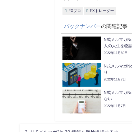
FXプロ
FXトレーダー
バックナンバー
の関連記事
N式メルマガNo
人の人生を物
2022年11月30日
N式メルマガNo
り
2022年11月7日
N式メルマガNo
ない
2022年11月7日