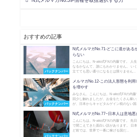
N式メルマガNo.39-情報を取捨選択する力
おすすめの記事
N式メルマガNo.71-どこに道がある
らない
こんにちは。N-aito式FXの内藤です。 人
なるかなんて、誰にもわかりません。 い
バックナンバー
立てても思い通りになるとは限りません...
メルマガNo.12-この法人形態を利
を増やす
みなさん、こんにちは。N-aito式FXの内藤
回少し触れましたが、お金をたくさん稼い
バックナンバー
が、日本からキャピタルゲイン税のない国..
N式メルマガNo.77−日本人は意地悪
こんにちは。N-aito式FXの内藤です。 先
で聞こえてきた面白い説があります。 日本
ど前では、世界で一番に稼げる国だ...
バックナンバー