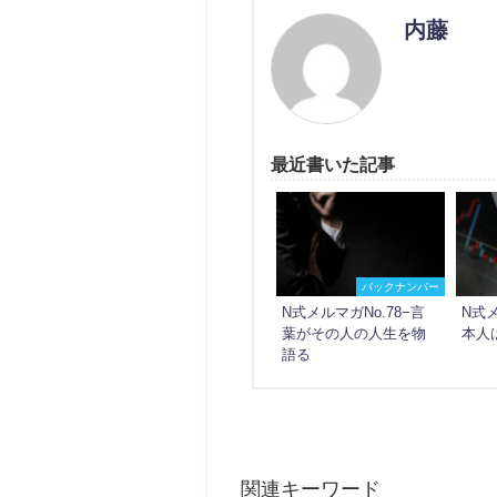
内藤
最近書いた記事
バックナンバー
N式メルマガNo.78−言
N式メ
葉がその人の人生を物
本人
語る
関連キーワード