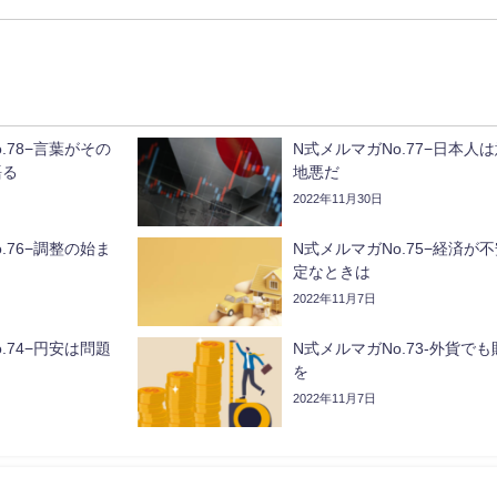
.78−言葉がその
N式メルマガNo.77−日本人
語る
地悪だ
2022年11月30日
.76−調整の始ま
N式メルマガNo.75−経済が
定なときは
2022年11月7日
.74−円安は問題
N式メルマガNo.73-外貨でも
を
2022年11月7日