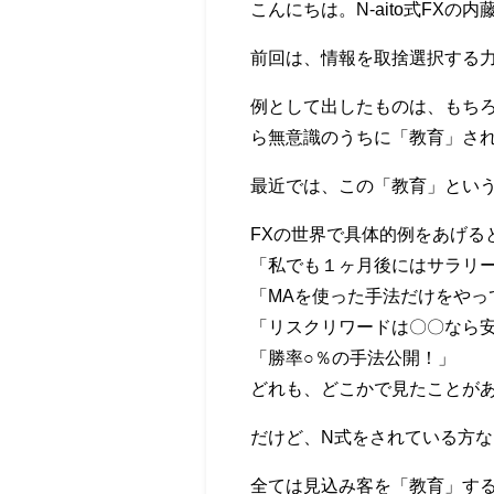
こんにちは。N-aito式FXの内
前回は、情報を取捨選択する
例として出したものは、もち
ら無意識のうちに「教育」さ
最近では、この「教育」とい
FXの世界で具体的例をあげる
「私でも１ヶ月後にはサラリ
「MAを使った手法だけをやっ
「リスクリワードは〇〇なら
「勝率○％の手法公開！」
どれも、どこかで見たことが
だけど、N式をされている方
全ては見込み客を「教育」す