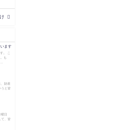
だけ
ゃいます
す。 こ
す。も
..
は、財産
いうと皆
月曜日
して、皆