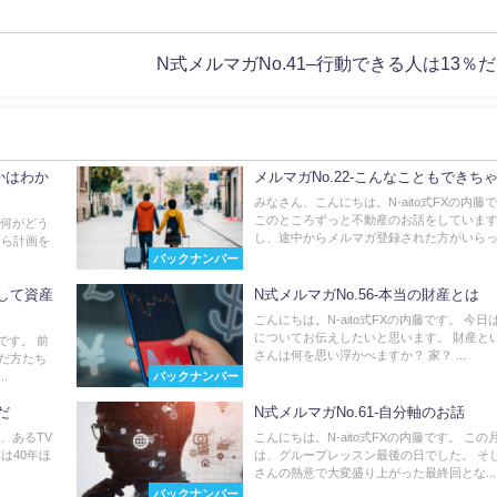
N式メルマガNo.41–行動できる人は13％
かはわか
メルマガNo.22-こんなこともできち
みなさん、こんにちは。N-aito式FXの内藤で
このところずっと不動産のお話をしていま
生何がどう
し、途中からメルマガ登録された方がいらっ.
くら計画を
バックナンバー
用して資産
N式メルマガNo.56-本当の財産とは
こんにちは。N-aito式FXの内藤です。 今日
についてお伝えしたいと思います。 財産と
です。 前
さんは何を思い浮かべますか？ 家？ ...
だ方たち
バックナンバー
.
だ
N式メルマガNo.61-自分軸のお話
日、あるTV
こんにちは。N-aito式FXの内藤です。 この
は40年ほ
は、グループレッスン最後の日でした。 そ
さんの熱意で大変盛り上がった最終回とな...
バックナンバー