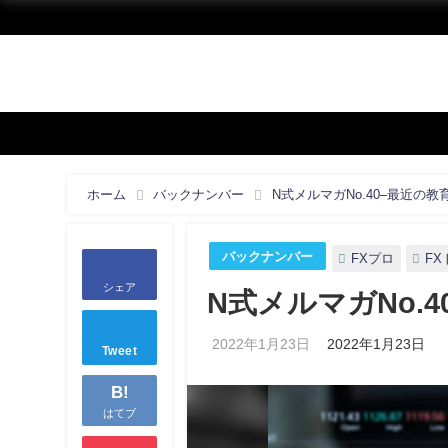
ホーム
バックナンバー
N式メルマガNo.40–最近の
バックナンバー
FXプロ
F
シェア
N式メルマガNo.
2022年1月23日
2022年1月23日
Tweet
B!
はてブ