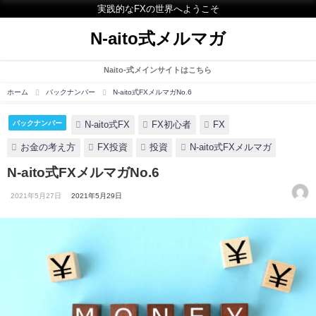
実践的なFXの世界へようこそ
N-aito式メルマガ
Naito-式メインサイトはこちら
ホーム
バックナンバー
N-aito式FXメルマガNo.6
N-aito式FX
FX初心者
FX
バックナンバー
お金の考え方
FX投資
投資
N-aito式FXメルマガ
N-aito式FXメルマガNo.6
2021年5月27日
2021年5月29日