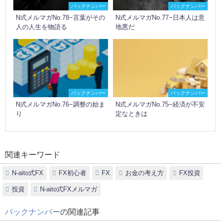
バックナンバー
バックナンバー
N式メルマガNo.78−言葉がその
N式メルマガNo.77−日本人は意
人の人生を物語る
地悪だ
バックナンバー
バックナンバー
N式メルマガNo.76−調整の始ま
N式メルマガNo.75−経済が不安
り
定なときは
関連キーワード
N-aito式FX
FX初心者
FX
お金の考え方
FX投資
投資
N-aito式FXメルマガ
バックナンバー
の関連記事