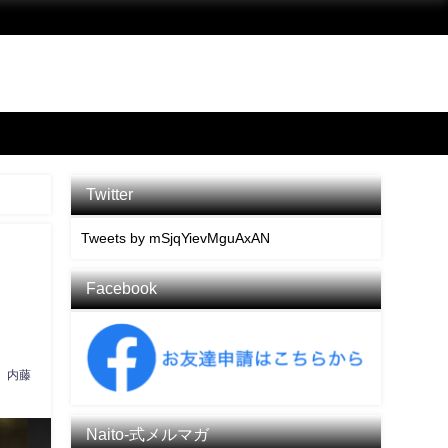
Twitter
Tweets by mSjqYievMguAxAN
Facebook
内藤
Naito-式メルマガ