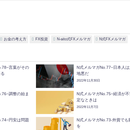
お金の考え方
FX投資
N-aito式FXメルマガ
N式FXメルマガ
.78−言葉がその
N式メルマガNo.77−日本人
語る
地悪だ
2022年11月30日
.76−調整の始ま
N式メルマガNo.75−経済が
定なときは
2022年11月7日
.74−円安は問題
N式メルマガNo.73-外貨でも
を