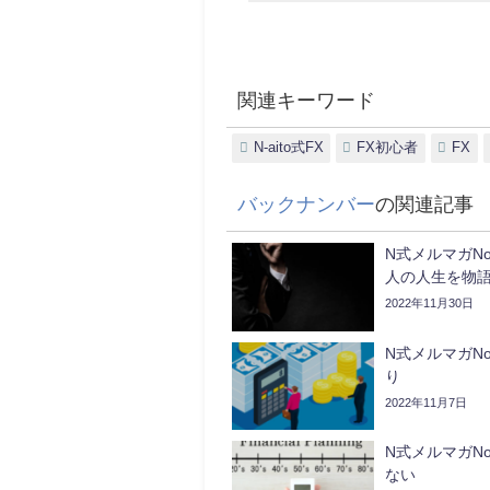
関連キーワード
N-aito式FX
FX初心者
FX
バックナンバー
の関連記事
N式メルマガNo
人の人生を物
2022年11月30日
N式メルマガNo
り
2022年11月7日
N式メルマガNo
ない