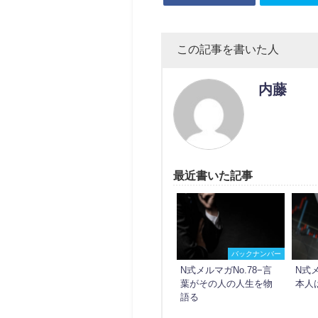
この記事を書いた人
内藤
最近書いた記事
バックナンバー
N式メルマガNo.78−言
N式メ
葉がその人の人生を物
本人
語る